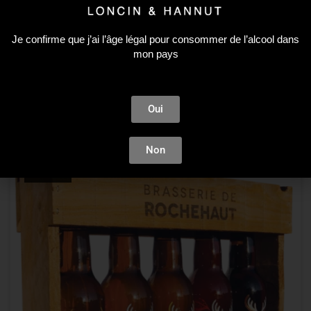
Belgian Craft Beers
,
Bières
FUGUSHIMA 33CL CANS NEW ENGLAND IPA
Je confirme que j’ai l’âge légal pour consommer de l’alcool dans
mon pays
3,05
€
–
73,10
€
Oui
CHOIX DES OPTIONS
Non
ÉPUISÉ