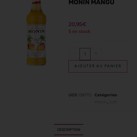
MONIN MANGU
20,95
€
5 en stock
-
+
AJOUTER AU PANIER
UGS
138TT0
Catégories
Monin
,
Soft
DESCRIPTION