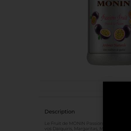
Description
Le Fruit de MONIN Passion apportera une 
vos Daïquiris, Margaritas, Mojitos.