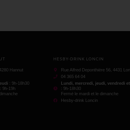
UT
HESBY-DRINK LONCIN
 4280 Hannut
Rue Alfred Deponthière 56, 4431 Lon
04 365 64 04
jeudi
: 9h-18h30
Lundi, mercredi, jeudi, vendredi e
: 9h-19h
: 9h-18h30
e dimanche
Fermé le mardi et le dimanche
Hesby-drink Loncin