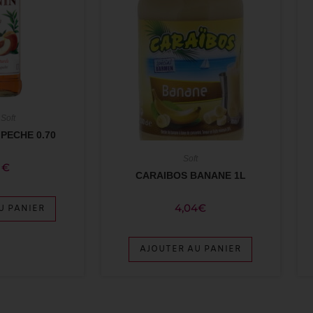
,
Soft
PECHE 0.70
Soft
1
€
CARAIBOS BANANE 1L
4,04
€
U PANIER
AJOUTER AU PANIER