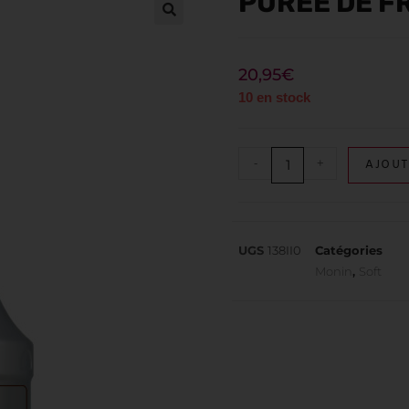
PUREE DE F
20,95
€
10 en stock
-
+
AJOUT
UGS
138II0
Catégories
Monin
,
Soft