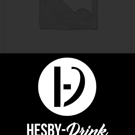
Premium Spirit
ARMAGNAC DARROZE 4Y BIO FOLLE BLANCHE 0.70
48,93
€
AJOUTER AU PANIER