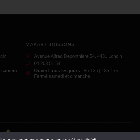
MAKART BOISSONS
cin
Avenue Alfred Deponthière 54, 4431 Loncin
04 263 51 54
t samedi
Ouvert tous les jours
: 8h-12h | 13h-17h
Fermé samedi et dimanche
 site, nous supposerons que vous en êtes satisfait.