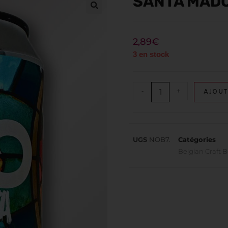
SANTA MADO
2,89
€
3 en stock
-
+
AJOUT
UGS
NOB7.
Catégories
Belgian Craft 