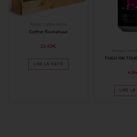
Bières
,
Coffrets Bières
Coffret Rochehaut
22,49
€
Belgian Craft 
FUGU ON TOUR 
LIRE LA SUITE
4,9
LIRE LA