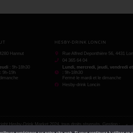
UT
HESBY-DRINK LONCIN
 4280 Hannut
Rue Alfred Deponthière 56, 4431 Lon
04 365 64 04
jeudi
: 9h-18h30
Lundi, mercredi, jeudi, vendredi e
: 9h-19h
: 9h-18h30
e dimanche
Fermé le mardi et le dimanche
Hesby-drink Loncin
ight Hesby-Drink Market 2024, tous droits réservés. Gestion :
eilleure expérience sur notre site web. Si vous continuez à utiliser ce