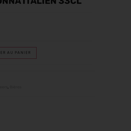
NNA ITALIEN 33CL
ER AU PANIER
Beers
,
Bières