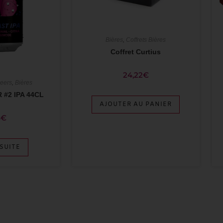
Bières
,
Coffrets Bières
Coffret Curtius
24,22
€
Beers
,
Bières
#2 IPA 44CL
AJOUTER AU PANIER
4
€
 SUITE