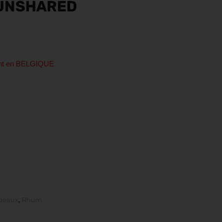
 UNSHARED
ent en BELGIQUE
adeaux
,
Rhum