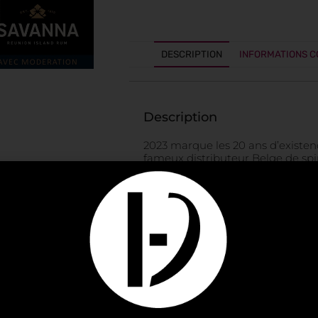
DESCRIPTION
INFORMATIONS 
Description
2023 marque les 20 ans d’existen
fameux distributeur Belge de spi
l’équipe de Savanna a sélection
single cask n° 989. Dans la lign
Savanna, ce rhum de mélasse de 1
C20 en 2010 a été mis à vieillir 
d’année suivante. Le maitre de cha
dans un fût ex-armagnac de la m
un fournisseur historique de Prem
précédemment utilisé pour l’affi
Dauphin de la collection Métissa
il révèle toute sa complexité et c