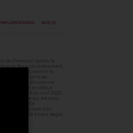
COMPLÉMENTAIRES
AVIS (0)
ce de Premium Spirits, le
ritueux. Pour cet évènement,
né avec Claudia Hamm le
ée des grands rhums de
2 ans distillé en colonne
en fût ex-cognac en début
i l’a transféré en avril 2020,
aison Darroze qui est aussi
ium Spirits, fût
nage du single cask Fort
ge. Embouteillé à haut degré,
oncentration.