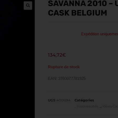
SAVANNA 2010 –
CASK BELGIUM
Expédition uniquem
134,72
€
Rupture de stock
EAN: 3760077781925
UGS
400UX4
Catégories
_ Nouveautés _
,
Idées C