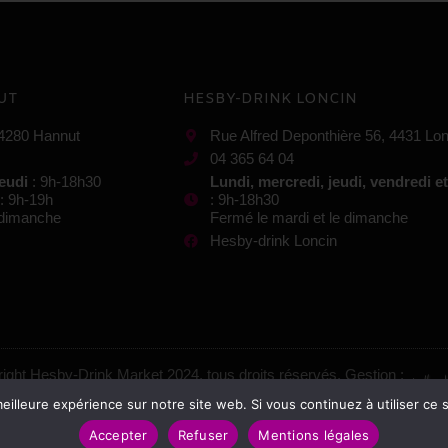
UT
HESBY-DRINK LONCIN
 4280 Hannut
Rue Alfred Deponthière 56, 4431 Lon
04 365 64 04
jeudi
: 9h-18h30
Lundi, mercredi, jeudi, vendredi e
: 9h-19h
: 9h-18h30
e dimanche
Fermé le mardi et le dimanche
Hesby-drink Loncin
ight Hesby-Drink Market 2024, tous droits réservés. Gestion :
eilleure expérience sur notre site web. Si vous continuez à utiliser ce
Mentions légales
–
Conditions générales de vente
Accepter
Refuser
Mentions légales