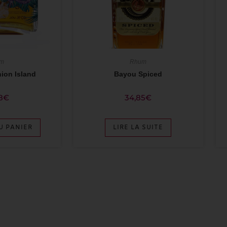
Rhum
m
Bayou Spiced
ion Island
34,85
€
8
€
LIRE LA SUITE
U PANIER