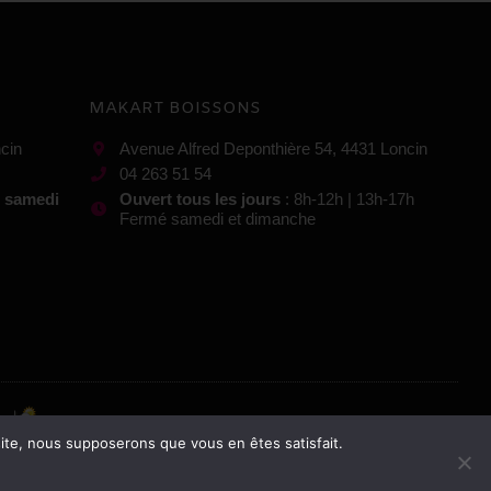
MAKART BOISSONS
cin
Avenue Alfred Deponthière 54, 4431 Loncin
04 263 51 54
t samedi
Ouvert tous les jours
: 8h-12h | 13h-17h
Fermé samedi et dimanche
 site, nous supposerons que vous en êtes satisfait.