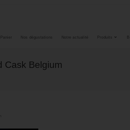
Panier
Nos dégustations
Notre actualité
Produits
B
d Cask Belgium
m