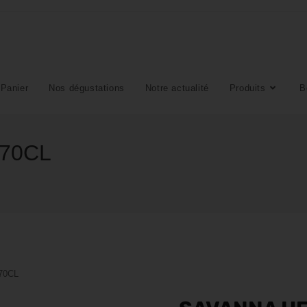
Panier
Nos dégustations
Notre actualité
Produits
B
70CL
70CL