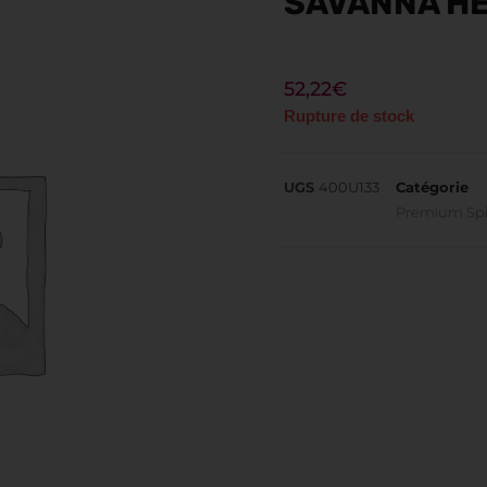
SAVANNA HE
52,22
€
Rupture de stock
UGS
400U133
Catégorie
Premium Spi