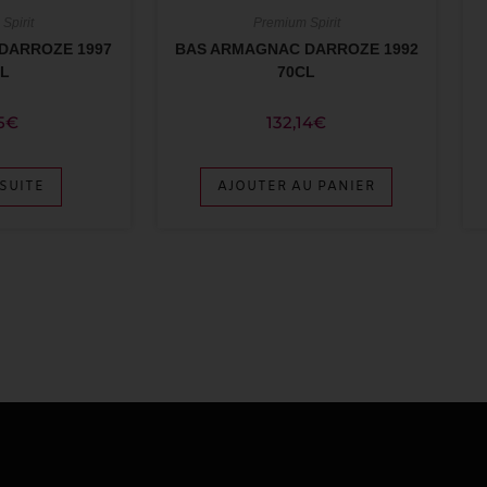
Spirit
Premium Spirit
DARROZE 1997
BAS ARMAGNAC DARROZE 1992
CL
70CL
5
€
132,14
€
 SUITE
AJOUTER AU PANIER