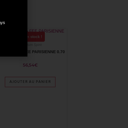
ays
Plus que 1 en stock !
Premium Spirit
BSINTHE LA FEE PARISIENNE 0.70
56,54
€
AJOUTER AU PANIER