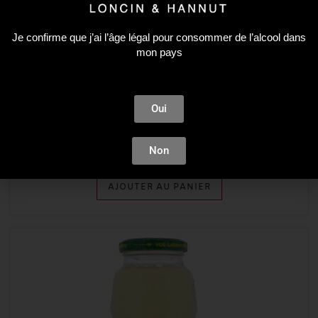
Je confirme que j’ai l’âge légal pour consommer de l’alcool dans
mon pays
Soft
Oui
CARAIBOS CRANBERRY 1L
4,74
€
Non
AJOUTER AU PANIER