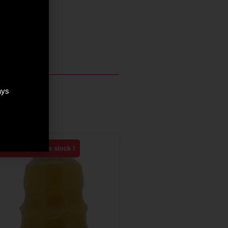
kas Fizz.
ays
Plus que 5 en stock !