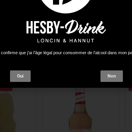
monades et Cappuccinos ainsi qu’un twist à vos Grogs ou Vod
 confirme que j’ai l’âge légal pour consommer de l’alcool dans mon p
Oui
Non
tock !