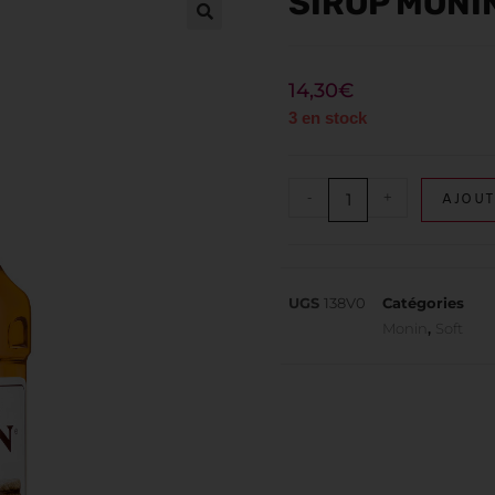
SIROP MONIN
14,30
€
3 en stock
-
+
AJOUT
UGS
138V0
Catégories
Monin
,
Soft