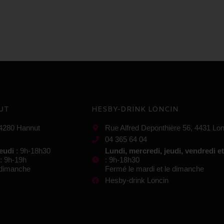
UT
HESBY-DRINK LONCIN
 4280 Hannut
Rue Alfred Deponthière 56, 4431 Lon
04 365 64 04
jeudi
: 9h-18h30
Lundi, mercredi, jeudi, vendredi e
: 9h-19h
: 9h-18h30
e dimanche
Fermé le mardi et le dimanche
Hesby-drink Loncin