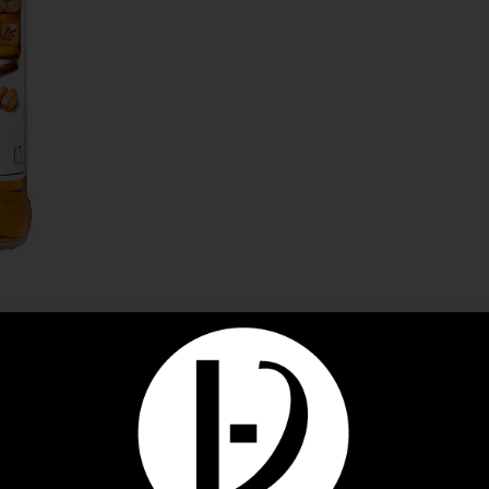
DESCRIPTION
INFORMATIONS COMPLÉMENTAIRES
AVIS (0)
 sucré du sirop Saveur Miel MONIN rehaussera subtilement une