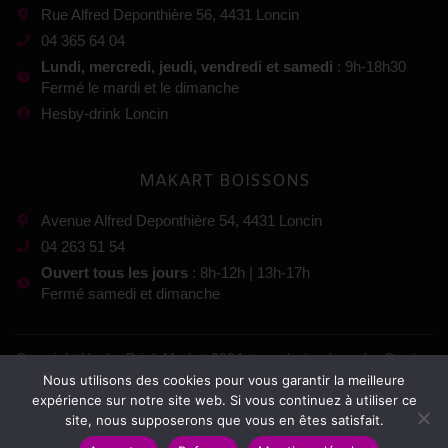
Rue Alfred Deponthière 56, 4431 Loncin
04 365 64 04
Lundi, mercredi, jeudi, vendredi et samedi
: 9h-18h30
Fermé le mardi et le dimanche
Hesby-drink Loncin
MAKART BOISSONS
Avenue Alfred Deponthière 54, 4431 Loncin
04 263 51 54
Ouvert tous les jours
: 8h-12h | 13h-17h
Fermé samedi et dimanche
Copyright Hesby-Drink Market 2024, tous droits réservés. Gestion
Nous utilisons des cookies pour vous garantir la meilleure
:
expérience sur notre site web. Si vous continuez à utiliser ce
site, nous supposerons que vous en êtes satisfait.
Mentions légales
–
Conditions générales de vente