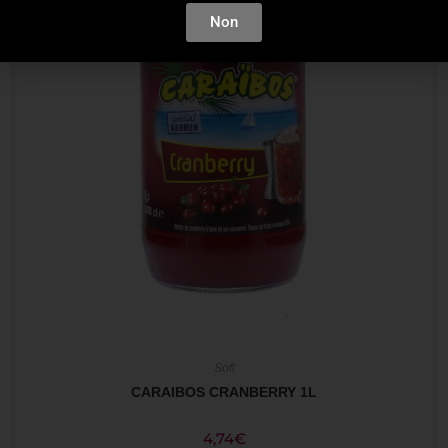
Non
Soft
CARAIBOS CRANBERRY 1L
4,74
€