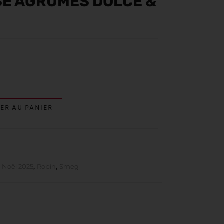
E AGRUMES DOLCE &
ER AU PANIER
,
Noël 2025
,
Robin
,
Smeg