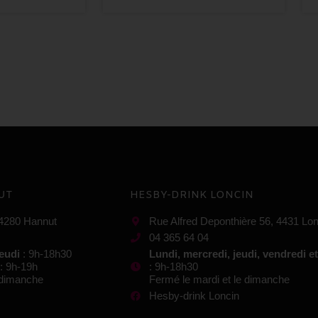
UT
HESBY-DRINK LONCIN
 4280 Hannut
Rue Alfred Deponthière 56, 4431 Lon
04 365 64 04
jeudi
: 9h-18h30
Lundi, mercredi, jeudi, vendredi e
: 9h-19h
: 9h-18h30
e dimanche
Fermé le mardi et le dimanche
Hesby-drink Loncin