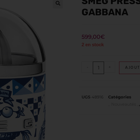
SMEG PRESS
GABBANA
599,00
€
2 en stock
-
+
AJOUT
UGS
48916
Catégories
_ Nouveautés _