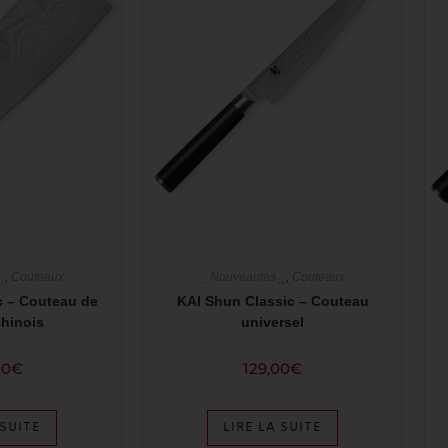
_
,
Couteaux
_ Nouveautés _
,
Couteaux
c – Couteau de
KAI Shun Classic – Couteau
chinois
universel
00
€
129,00
€
 SUITE
LIRE LA SUITE