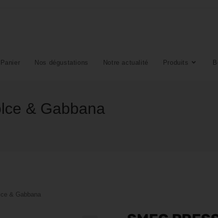
Panier
Nos dégustations
Notre actualité
Produits
B
lce & Gabbana
lce & Gabbana