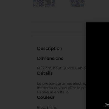
Description
Dimensions
Ø 17 cm, haut. 28 cm Câble : long. 100 
Détails
Le presse-agrumes électrique de SMEG a
inaperçu et vous offre le plaisir de l’av
Fabriqué en Italie
Couleur
Je
Bleu, blanc