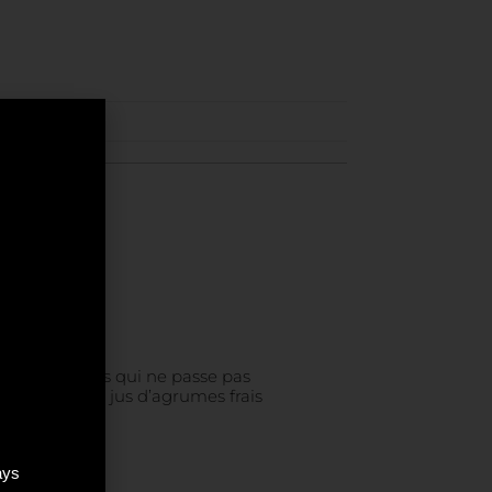
presse-agrumes qui ne passe pas
bien-être d’un jus d’agrumes frais
ays