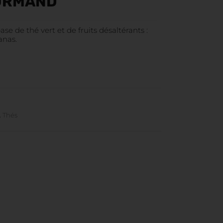
URMAND
se de thé vert et de fruits désaltérants :
anas.
,
Thés