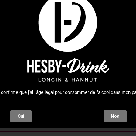
 ambiante pendant 45 minutes. Une fois l’infusion prête, laiss
 d’emploi « un thé glacé minute ».
’eau filtrée et faire chauffer à 75°C. Faire infuser pendant 3 
ré (19%), arômes, pétales de fleurs (tournesol, bleuet), acidif
ique », élément présent en abondance dans certains fruits,comm
 confirme que j’ai l’âge légal pour consommer de l’alcool dans mon p
Oui
Non