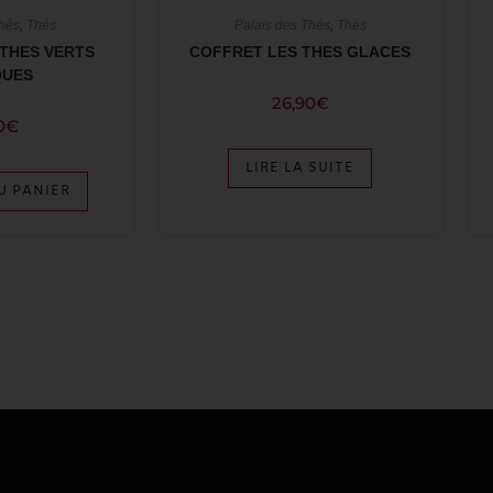
Thés
,
Thés
Palais des Thés
,
Thés
THES VERTS
COFFRET LES THES GLACES
QUES
26,90
€
0
€
LIRE LA SUITE
U PANIER