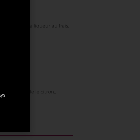
er reposer la liqueur au frais.
min.
iant: E330*.
e par exemple le citron..
ays