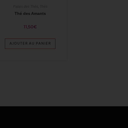
Palais des Thés
,
Thés
Thé des Amants
11,50
€
AJOUTER AU PANIER