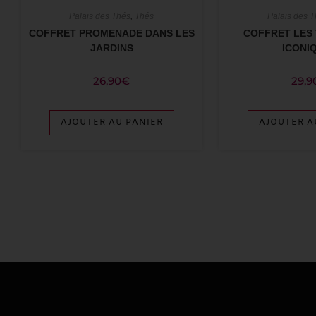
Palais des Thés
,
Thés
Palais des 
COFFRET PROMENADE DANS LES
COFFRET LES 
JARDINS
ICONI
26,90
€
29,9
AJOUTER AU PANIER
AJOUTER A