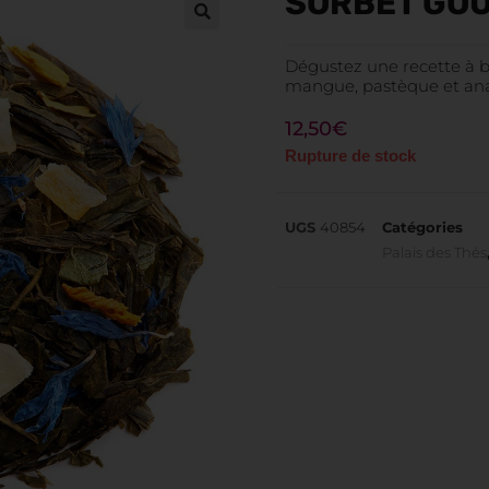
SORBET GO
Dégustez une recette à ba
mangue, pastèque et an
12,50
€
Rupture de stock
UGS
40854
Catégories
Palais des Thés