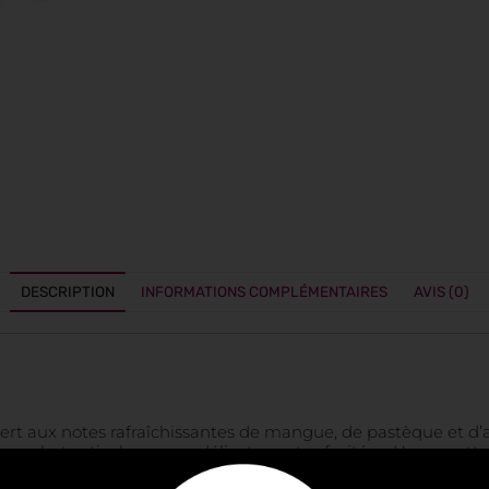
DESCRIPTION
INFORMATIONS COMPLÉMENTAIRES
AVIS (0)
ert aux notes rafraîchissantes de mangue, de pastèque et d’a
 sorbet estival avec ses délicates notes fruitées. Une recette