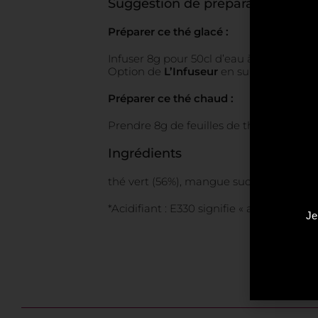
Suggestion de préparation
Préparer ce thé glacé :
Infuser 8g pour 50cl d’eau à température
Option de
L’Infuseur
en suivant le mode
Préparer ce thé chaud :
Prendre 8g de feuilles de thé pour 50cl d
Ingrédients
thé vert (56%), mangue sucrée, ananas suc
*Acidifiant : E330 signifie « acide citr
Je