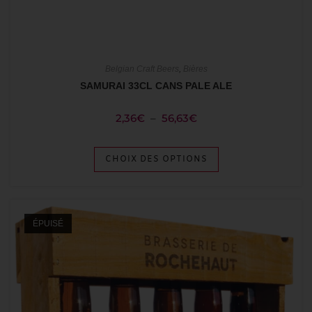
Belgian Craft Beers
,
Bières
SAMURAI 33CL CANS PALE ALE
2,36
€
–
56,63
€
CHOIX DES OPTIONS
ÉPUISÉ