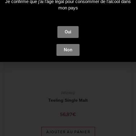
Je confirme que j’ai l’âge légal pour consommer de l’alcool dans
mon pays
Oui
Non
Whiskey
Teeling Single Malt
56,87
€
AJOUTER AU PANIER