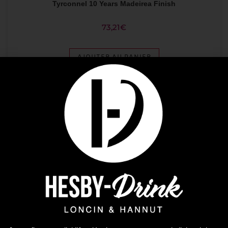
Tyrconnel 10 Years Madeirea Finish
73,21
€
AJOUTER AU PANIER
Plus que 2 en stock !