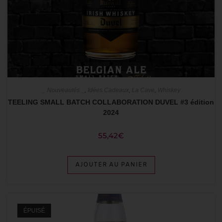
_ Nouveautés _
,
Idées Cadeaux
,
La Cave
,
Whiskey
TEELING SMALL BATCH COLLABORATION DUVEL #3 édition
2024
55,42
€
AJOUTER AU PANIER
ÉPUISÉ