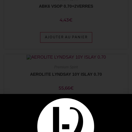
ABK6 VSOP 0.70+2VERRES
4,43
€
AJOUTER AU PANIER
Premium Spirit
AEROLITE LYNDSAY 10Y ISLAY 0.70
55,66
€
AJOUTER AU PANIER