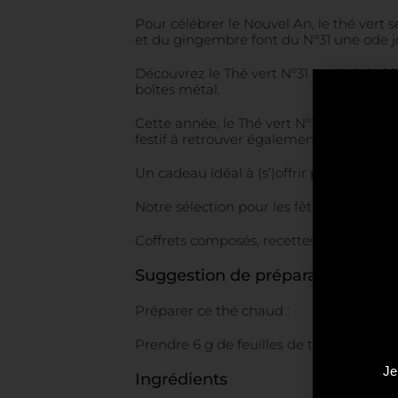
Pour célébrer le Nouvel An, le thé vert 
et du gingembre font du N°31 une ode jo
Découvrez le Thé vert N°31 en étui de 20
boîtes métal.
Cette année, le Thé vert N°31 se pare d’
festif à retrouver également sur la colle
Un cadeau idéal à (s’)offrir pour les fête
Notre sélection pour les fêtes
Coffrets composés, recettes en éditions 
Suggestion de préparation
Préparer ce thé chaud :
Prendre 6 g de feuilles de thé pour 30 cl
Je
Ingrédients