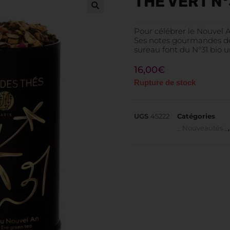
THÉ VERT N
Pour célébrer le Nouvel A
Ses notes gourmandes de r
sureau font du N°31 bio u
16,00
€
Rupture de stock
UGS
45222
Catégories
_ Nouveautés _