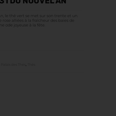
°31 DU NOUVEL AN
n, le thé vert se met sur son trente et un.
ose alliées à la fraîcheur des baies de
ne ode joyeuse à la fête.
,
Palais des Thés
,
Thés