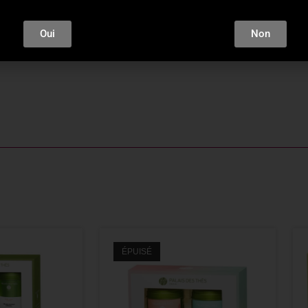
e sureau* (2,5%), gingembre*, arôme naturel de poire, arôme n
ylang, arôme naturel de coriandre.
Oui
Non
gique
ÉPUISÉ