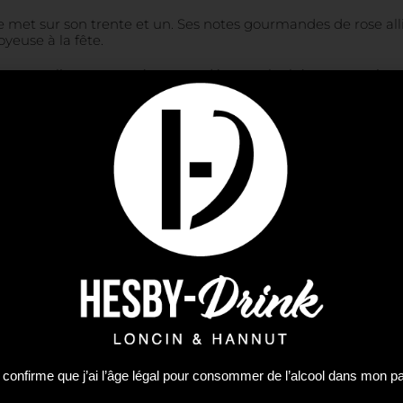
se met sur son trente et un. Ses notes gourmandes de rose all
yeuse à la fête.
 mousselines pour préparer et déguster le thé en toute simpl
un nouveau design élégant et évocateur des fêtes de fin d’an
ction de thés et infusions N°25.
s de fin d’année !
limitées… Découvrez notre sélection de thés et infusions pour 
 d’eau filtrée et faire chauffer à 80°C. Faire infuser pendant 
 confirme que j’ai l’âge légal pour consommer de l’alcool dans mon p