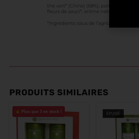
thé vert* (Chine) (68%), pomme*, baies d
fleurs de souci*, arôme naturel d’ylang-
*Ingrédients issus de l’agriculture biolo
PRODUITS SIMILAIRES
Plus que 3 en stock !
ÉPUISÉ