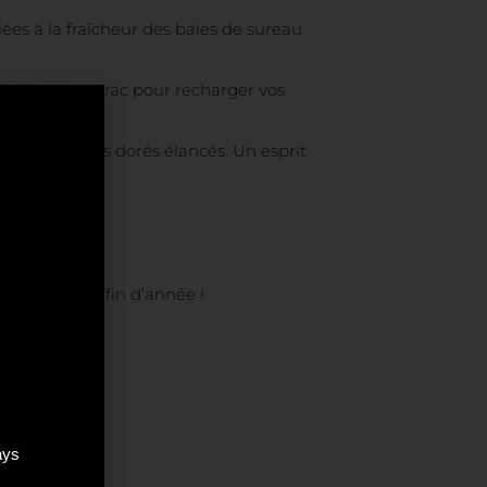
iées à la fraîcheur des baies de sureau
icité, ou en vrac pour recharger vos
née aux tracés dorés élancés. Un esprit
vos fêtes de fin d’année !
4 minutes.
ays