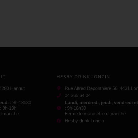
UT
HESBY-DRINK LONCIN
 4280 Hannut
Rue Alfred Deponthière 56, 4431 Lon
04 365 64 04
jeudi
: 9h-18h30
Lundi, mercredi, jeudi, vendredi e
: 9h-19h
: 9h-18h30
e dimanche
Fermé le mardi et le dimanche
Hesby-drink Loncin