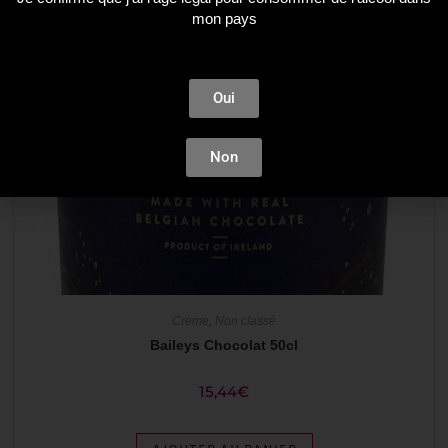
mon pays
Oui
Non
Crème
,
Non classé
Baileys Chocolat 50cl
15,44
€