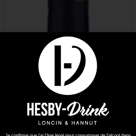
Je confirme que j’ai l’âge légal pour consommer de l’alcool dans