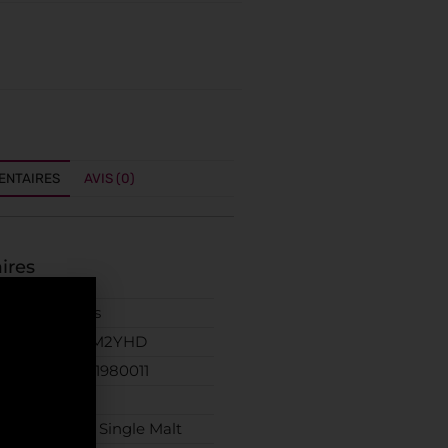
ENTAIRES
AVIS (0)
ires
Covivins
BLAC5M2YHD
5060741980011
70 cl
Whisky Single Malt