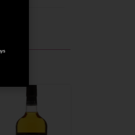
Ecosse
ays