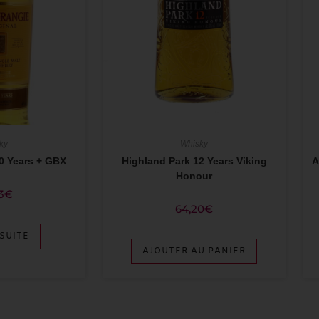
ky
Whisky
0 Years + GBX
Highland Park 12 Years Viking
A
Honour
3
€
64,20
€
 SUITE
AJOUTER AU PANIER