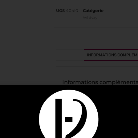
UGS
404I0
Catégorie
Whisky
INFORMATIONS COMPLÉM
Informations complémenta
FOURNISSEUR
IDENTIFIANT FOURNISSEUR
EAN
CONDITIONNEMENT
SPIRITUEUX