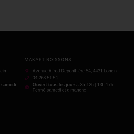
MAKART BOISSONS
cin
Avenue Alfred Deponthière 54, 4431 Loncin
04 263 51 54
t samedi
Ouvert tous les jours
: 8h-12h | 13h-17h
Fermé samedi et dimanche