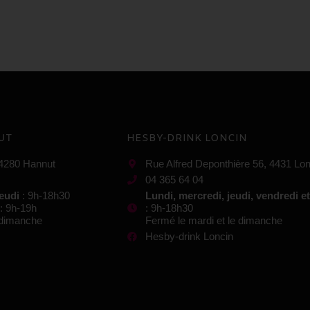
UT
HESBY-DRINK LONCIN
 4280 Hannut
Rue Alfred Deponthière 56, 4431 Lon
04 365 64 04
jeudi
: 9h-18h30
Lundi, mercredi, jeudi, vendredi e
: 9h-19h
: 9h-18h30
e dimanche
Fermé le mardi et le dimanche
Hesby-drink Loncin