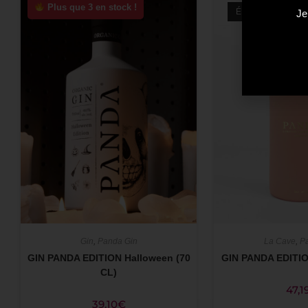
Plus que 3 en stock !
ÉPUISÉ
Je
Gin
,
Panda Gin
La Cave
,
P
GIN PANDA EDITION Halloween (70
GIN PANDA EDITIO
CL)
47,1
39,10
€