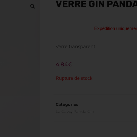
VERRE GIN PAND
Expédition uniquem
Verre transparent
4,84
€
Rupture de stock
Catégories
La Cave
,
Panda Gin