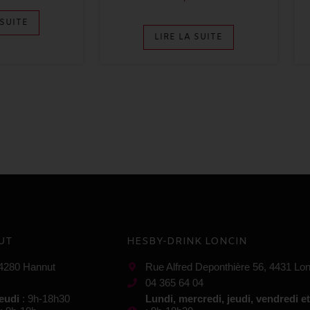
 SUITE
LIRE LA SUITE
UT
HESBY-DRINK LONCIN
 4280 Hannut
Rue Alfred Deponthière 56, 4431 Lon
04 365 64 04
jeudi
: 9h-18h30
Lundi, mercredi, jeudi, vendredi e