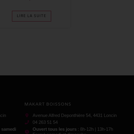
LIRE LA SUITE
MAKART BOISSONS
cin
Avenue Alfred Deponthière 54, 4431 Loncin
04 263 51 54
t samedi
Ouvert tous les jours
: 8h-12h | 13h-17h