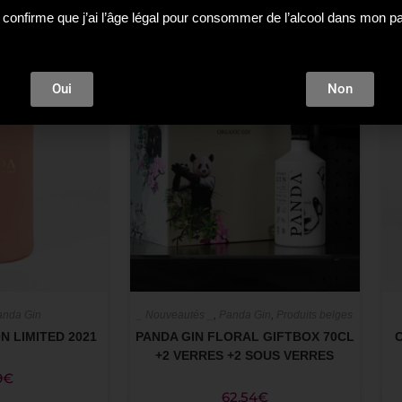
ÉPUISÉ
 confirme que j’ai l’âge légal pour consommer de l’alcool dans mon p
Oui
Non
anda Gin
_ Nouveautés _
,
Panda Gin
,
Produits belges
N LIMITED 2021
PANDA GIN FLORAL GIFTBOX 70CL
+2 VERRES +2 SOUS VERRES
9
€
62,54
€