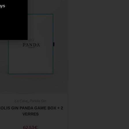
ÉPUISÉ
ays
La Cave
,
Panda Gin
COLIS GIN PANDA GAME BOX + 2
VERRES
62,53
€