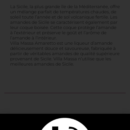
La Sicile, la plus grande île de la Méditerranée, offre
un mélange parfait de températures chaudes, de
soleil toute l’année et de sol volcanique fertile. Les
amandes de Sicile se caractérisent également par
leur coque boisée. Cette coque protège l’amande
à l’extérieur et préserve le goût et l’arôme de
l’amande à l’intérieur.
Villa Massa Amaretto est une liqueur d’amande
délicieusement douce et savoureuse, fabriquée à
partir de véritables amandes de qualité supérieure
provenant de Sicile. Villa Massa n’utilise que les
meilleures amandes de Sicile.
PRODUITS SIMILAIRES