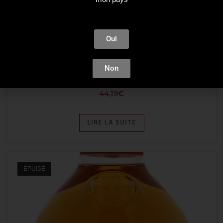
Oui
Whisky
Non
Akashi Meïsei Blended Whisky
44,19
€
LIRE LA SUITE
ÉPUISÉ