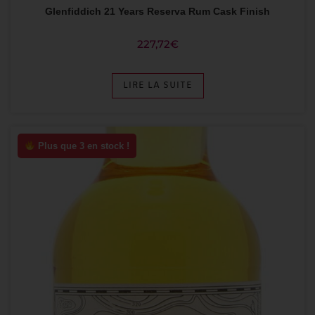
Glenfiddich 21 Years Reserva Rum Cask Finish
227,72
€
LIRE LA SUITE
Plus que 3 en stock !