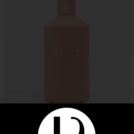
La Cave
,
Panda Gin