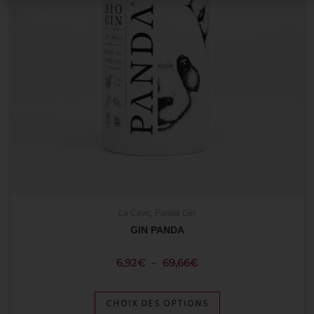
La Cave
,
Panda Gin
GIN PANDA
6,92
€
–
69,66
€
CHOIX DES OPTIONS