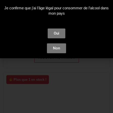
Je confirme que j’ai l’âge légal pour consommer de l’alcool dans
mon pays
Plus que 3 en stock !
Premium Spirit
ABK6 HONEY COGNAC LIQUEUR 0.70
Oui
46,09
€
Non
AJOUTER AU PANIER
Plus que 1 en stock !