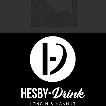
Premium Spirit
ABSINTHE LA FEE TASTING SET + CUILLERE
17,29
€
AJOUTER AU PANIER