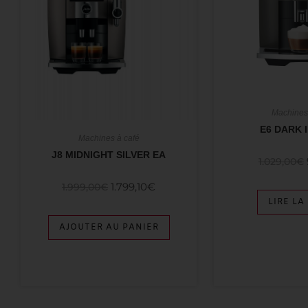
Machines
E6 DARK 
Machines à café
J8 MIDNIGHT SILVER EA
1.029,00
€
1.799,10
€
1.999,00
€
LIRE LA
AJOUTER AU PANIER