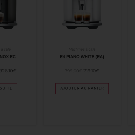
 à café
Machines à café
INOX EC
E4 PIANO WHITE (EA)
926,10
€
719,10
€
799,00
€
 SUITE
AJOUTER AU PANIER