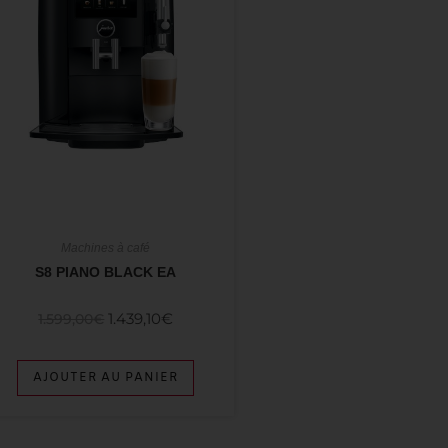
Machines à café
S8 PIANO BLACK EA
1.439,10
€
1.599,00
€
AJOUTER AU PANIER