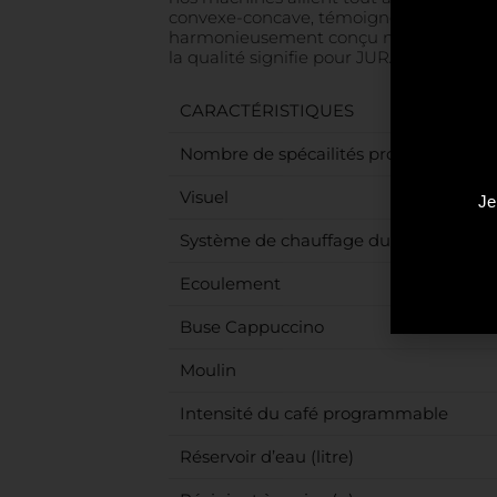
convexe-concave, témoigne d’un savoir-fai
harmonieusement conçu ne sont que deu
la qualité signifie pour JURA, il suffit de
CARACTÉRISTIQUES
Nombre de spécailités programmable
Visuel
Je
Système de chauffage du bloc thermi
Ecoulement
Buse Cappuccino
Moulin
Intensité du café programmable
Réservoir d’eau (litre)