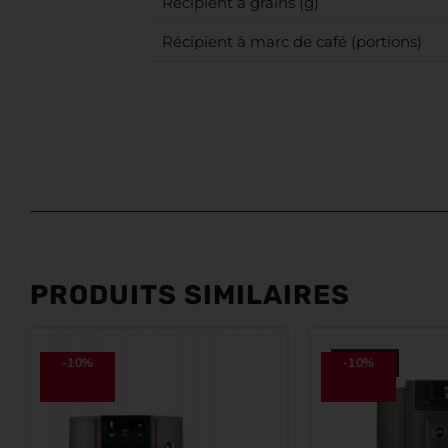
Récipient à grains (g)
Récipient à marc de café (portions)
PRODUITS SIMILAIRES
-10%
-10%
ÉPUISÉ