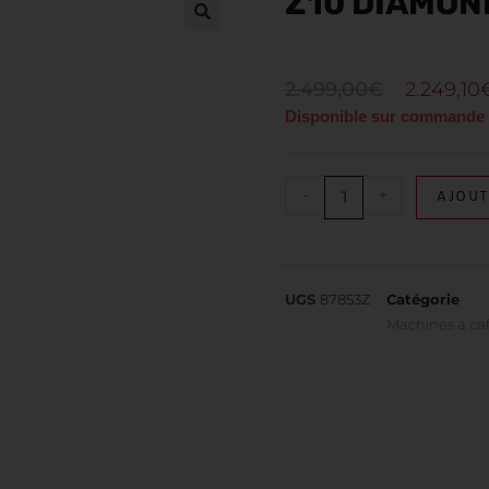
Z10 DIAMON
2.499,00
€
2.249,10
Disponible sur commande
-
+
AJOUT
UGS
87853Z
Catégorie
Machines à ca