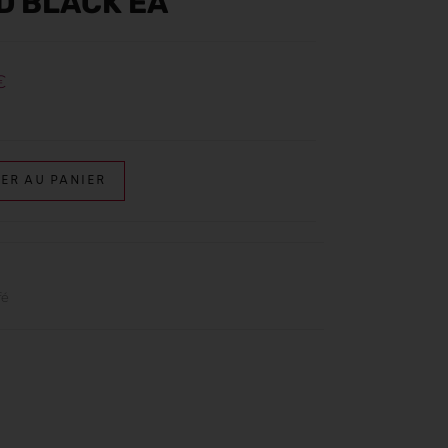
D BLACK EA
€
ER AU PANIER
fé