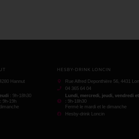
UT
HESBY-DRINK LONCIN
 4280 Hannut
Rue Alfred Deponthière 56, 4431 Lon
04 365 64 04
jeudi
: 9h-18h30
Lundi, mercredi, jeudi, vendredi e
: 9h-19h
: 9h-18h30
e dimanche
Fermé le mardi et le dimanche
Hesby-drink Loncin