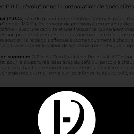
 P.R.G. révolutionne la préparation de spécialité
r (P.R.G.)
Afin de garantir une mouture optimale pour chaqu
 Grinder (P.R.G.). Ce broyeur de précision à commande élect
éfinie – avec une rapidité et une fréquence qui seraient impo
fine pour les classiques courts à une mouture très grosse po
’en soucier : le réglage s’effectue automatiquement à chaque 
ble de sélectionner la valeur de son choix avant chaque prépa
 à son summum
Grâce au Cold Extraction Process, la Z10 prépa
t, pour la plupart, réalisées avec du café qui percole à chaud 
oide pulsée à haute pression et une mouture généralement plus
 énergisante qui met en valeur les arômes fruités du café, s
tion
L’unité de percolation est le cour d’une machine automat
ue par JURA. Avec sa technologie de percolation 3D unique, 
 café. Elle tire ainsi un maximum d’arôme, aussi bien pour le
é à un choix judicieux de matériaux, contribue activement à 
 que leur esthétique garde une tonalité fraîche et moderne 
ualité sans compromis, leurs matériaux durables de qualité et l
r vie le plaisir des yeux à celui du palais. La façade alumin