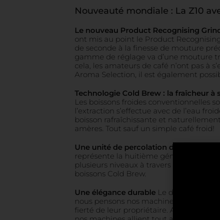
Nouveauté mondiale : La Z10 avec
Le nouveau Product Recognising Grinde
ont mis au point le Product Recognising
de seconde à la finesse de mouture préd
gamme de réglage va d’une mouture très 
cela, les amateurs de café n’ont pas à s
Aroma Selection, il est également possi
Technologie Cold Brew : la fraîcheur
Les boissons froides conventionnelles son
l’extraction s’effectue avec de l’eau fr
boisson rafraîchissante et naturellement
amères. Tout sauf un simple café froid!
Une unité de percolation de 8e généra
représente la huitième génération conç
plusieurs niveaux à travers la poudre de
boissons Cold Brew.
Une élégance durable
Le design, associ
nous pensons nos machines de façon à ce
fierté de leur propriétaire. Avec leur q
nos machines allient tout au long de leu