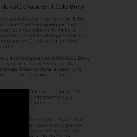
s de café chaudes et Cold Brew
e spécialité, les ingénieurs de JURA
ronique s’ajuste en quelques fractions
ssibles à reproduire à la main. La
ur les spécialités allongées. Mais tout
préparation. Et grâce à la fonction
ration.
re d’authentiques spécialités Cold Brew.
avant de refroidir. Or sur la Z10,
 grosse. Résultat dans la tasse : une
ans les écraser par des substances
ique à café. Celle qui équipe la Z10
l’eau s’écoule uniformément sur
s spécialités chaudes que pour les
la durabilité d’un produit. Chez JURA,
au fil des ans – pour la plus grande
eur finition d’une extrême précision,
ium complexe de la Z10, de forme