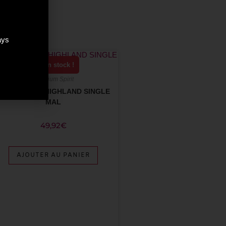
ays
Plus que 4 en stock !
Premium Spirit
ANCNOC 12Y HIGHLAND SINGLE
MAL
49,92
€
AJOUTER AU PANIER