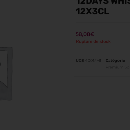
12DAYS WHI
12X3CL
58,08
€
Rupture de stock
UGS
400MM1
Catégorie
Premium Spi