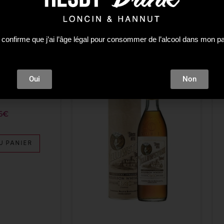
 confirme que j’ai l’âge légal pour consommer de l’alcool dans mon p
Plus que 3 en stock !
Oui
Non
Spirit
 10Y ISLAY 0.70
6
€
U PANIER