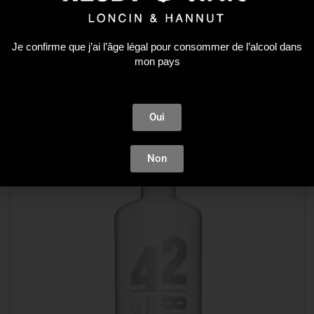
Liqueur
,
Non classé
Bols Elder Flower 50CL
Je confirme que j’ai l’âge légal pour consommer de l’alcool dans
19,51
€
mon pays
AJOUTER AU PANIER
Oui
Non
Plus que 3 en stock !