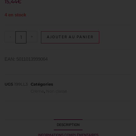
15,44
€
4 en stock
-
+
AJOUTER AU PANIER
EAN: 5011013999064
UGS
199LL3
Catégories
Crème
,
Non classé
DESCRIPTION
INFORMATIONS COMPLÉMENTAIRES