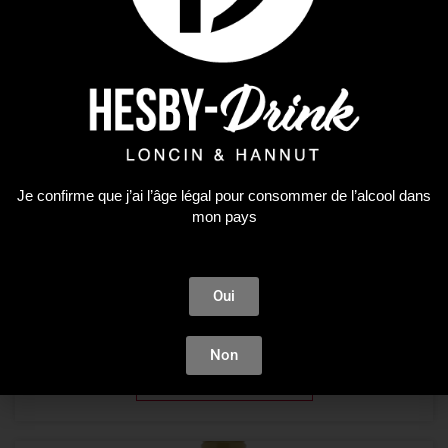
Je confirme que j’ai l’âge légal pour consommer de l’alcool dans
mon pays
Non classé
BAILEYS 0.70 /W05
Oui
15,67
€
Non
AJOUTER AU PANIER