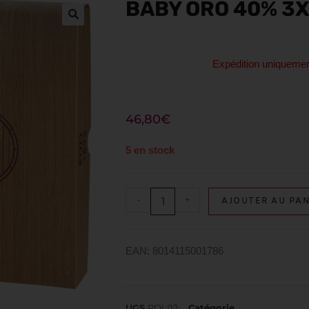
BABY ORO 40% 3
Expédition uniquem
46,80
€
5 en stock
-
+
AJOUTER AU PAN
EAN: 8014115001786
UGS
POLI12
Catégorie