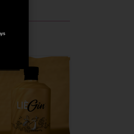
ays
ÉPUISÉ