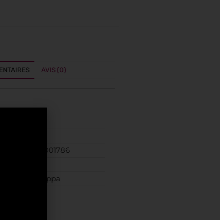
ENTAIRES
AVIS (0)
ires
Vinivins
8014115001786
10 cl
Poli Grappa