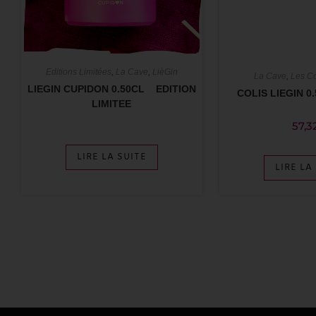
Editions Limitées
,
La Cave
,
LièGin
La Cave
,
Les Co
LIEGIN CUPIDON 0.50CL EDITION
COLIS LIEGIN 0
LIMITEE
57,3
LIRE LA SUITE
LIRE LA