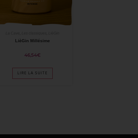
La Cave
,
Les classiques
,
LièGin
LièGin Millésime
46,54
€
LIRE LA SUITE