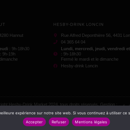
UT
HESBY-DRINK LONCIN
 4280 Hannut
Rue Alfred Deponthière 56, 4431 Lon
04 365 64 04
jeudi
: 9h-18h30
Lundi, mercredi, jeudi, vendredi e
: 9h-19h
: 9h-18h30
e dimanche
Fermé le mardi et le dimanche
Hesby-drink Loncin
ight Hesby-Drink Market 2024, tous droits réservés. Gestion :
eilleure expérience sur notre site web. Si vous continuez à utiliser ce
Mentions légales
–
Conditions générales de vente
Accepter
Refuser
Mentions légales