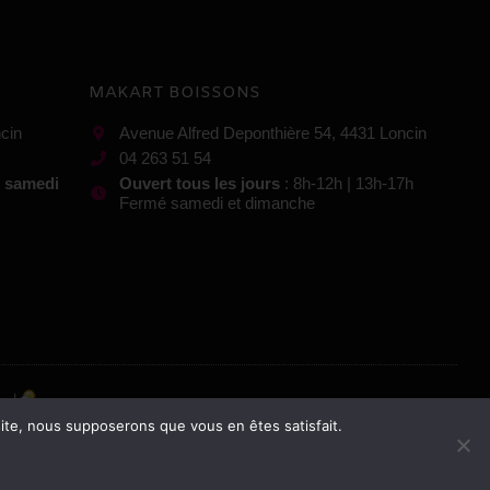
MAKART BOISSONS
cin
Avenue Alfred Deponthière 54, 4431 Loncin
04 263 51 54
t samedi
Ouvert tous les jours
: 8h-12h | 13h-17h
Fermé samedi et dimanche
 site, nous supposerons que vous en êtes satisfait.