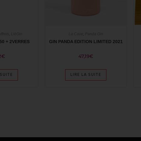
ffrets
,
LièGin
La Cave
,
Panda Gin
.50 + 2VERRES
GIN PANDA EDITION LIMITED 2021
2
€
47,19
€
 SUITE
LIRE LA SUITE