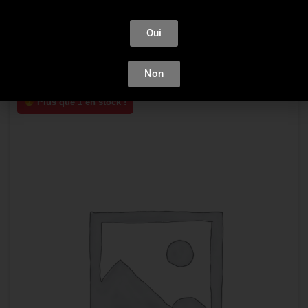
104,06
€
Oui
AJOUTER AU PANIER
Non
Plus que 1 en stock !