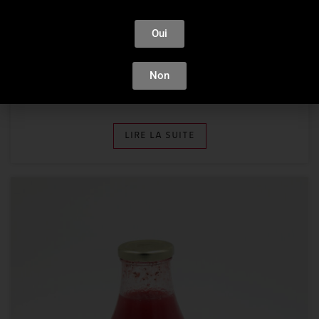
Oui
Apéritifs
Gancia
Non
10,54
€
LIRE LA SUITE