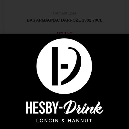
Premium Spirit
BAS ARMAGNAC DARROZE 1992 70CL
132,14
€
AJOUTER AU PANIER
Premium Spirit
ABK6 VSOP 0.70+2VERRES
4,43
€
AJOUTER AU PANIER