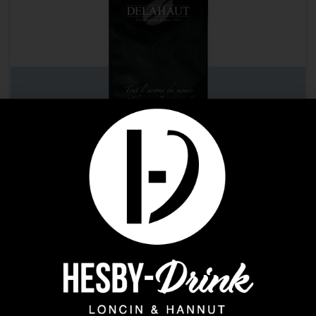
Café
Delahaut – Kalossi grains
2,58
€
–
25,80
€