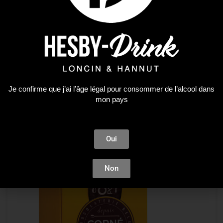
_ Nouveautés _
,
Corné Port Royal
,
Idées Cadeaux
,
Noël 2025
Boite ronde Noël
32,50
€
Je confirme que j’ai l’âge légal pour consommer de l’alcool dans
mon pays
LIRE LA SUITE
Oui
Non