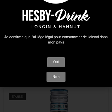
Je confirme que j’ai l’âge légal pour consommer de l’alcool dans
0 Alcool
mon pays
Fryns Spice
20,61
€
Oui
AJOUTER AU PANIER
Non
ÉPUISÉ