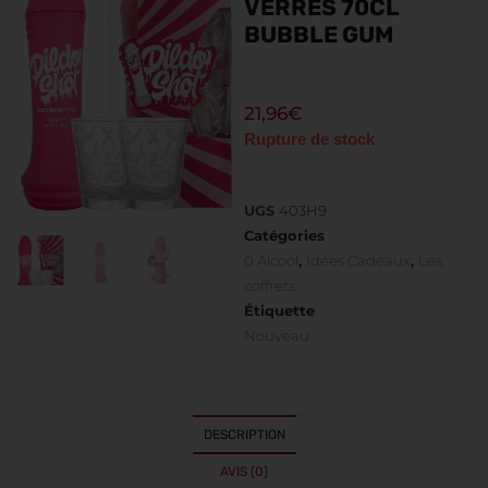
VERRES 70CL
BUBBLE GUM
21,96
€
Rupture de stock
UGS
403H9
Catégories
0 Alcool
,
Idées Cadeaux
,
Les
coffrets
Étiquette
Nouveau
DESCRIPTION
AVIS (0)