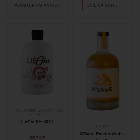
AJOUTER AU PANIER
LIRE LA SUITE
_ Nouveautés _
,
0 Alcool
,
Les
classiques
LièGin 0% 50CL
0 Alcool
N’Sane Passionfruit –
26,34
€