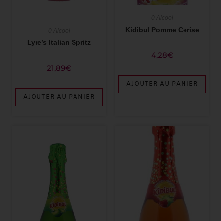
0 Alcool
Kidibul Pomme Cerise
0 Alcool
Lyre’s Italian Spritz
4,28
€
21,89
€
AJOUTER AU PANIER
AJOUTER AU PANIER