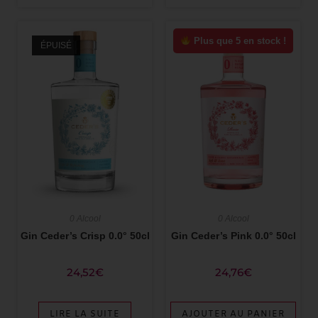
Plus que 5 en stock !
ÉPUISÉ
0 Alcool
0 Alcool
Gin Ceder’s Crisp 0.0° 50cl
Gin Ceder’s Pink 0.0° 50cl
24,52
€
24,76
€
LIRE LA SUITE
AJOUTER AU PANIER