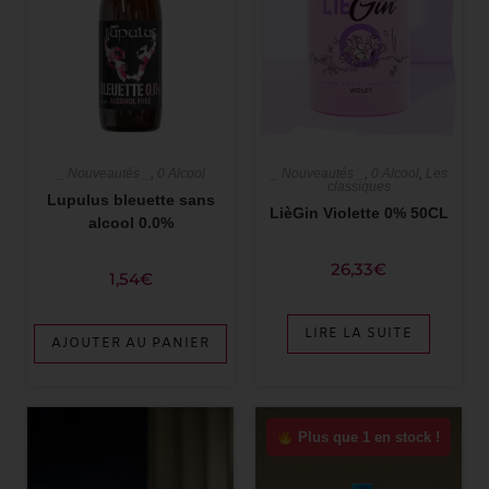
_ Nouveautés _
,
0 Alcool
,
Les
_ Nouveautés _
,
0 Alcool
classiques
Lupulus bleuette sans
LièGin Violette 0% 50CL
alcool 0.0%
26,33
€
1,54
€
LIRE LA SUITE
AJOUTER AU PANIER
Plus que 1 en stock !