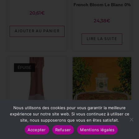
French Bloom Le Blanc 0%
20,61
€
24,38
€
AJOUTER AU PANIER
LIRE LA SUITE
ÉPUISÉ
Nous utilisons des cookies pour vous garantir la meilleure
expérience sur notre site web. Si vous continuez à utiliser ce
site, nous supposerons que vous en êtes satisfait.
Accepter
Refuser
Mentions légales