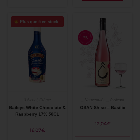
Plus que 5 en stock !
_ Nouveautés _
,
0 Alcool
0 Alcool
,
Crème
OSAN Shiso – Basilic
Baileys White Chocolate &
Raspberry 17% 50CL
12,04
€
16,07
€