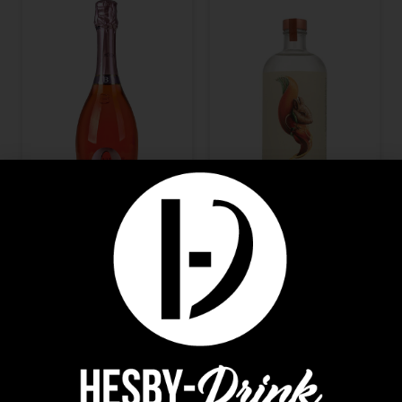
0 Alcool
0 Alcool
Bottega Rosé 0.0%
Seedlip Grove 42 0.0%
7,79
€
30,66
€
AJOUTER AU PANIER
AJOUTER AU PANIER