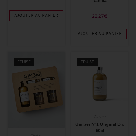
Vanilla
22,27
€
AJOUTER AU PANIER
AJOUTER AU PANIER
ÉPUISÉ
ÉPUISÉ
Gimber
Gimber N°1 Original Bio
50cl
Gimber