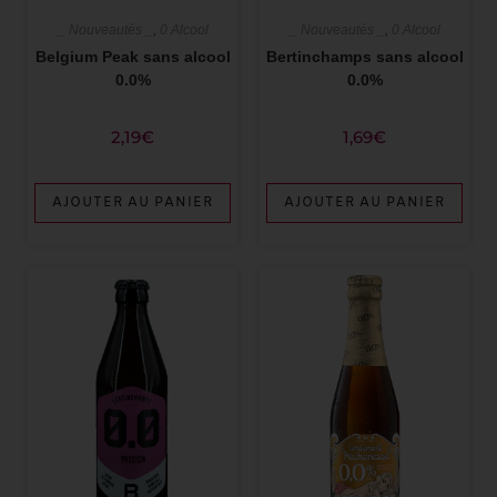
_ Nouveautés _
,
0 Alcool
_ Nouveautés _
,
0 Alcool
Belgium Peak sans alcool
Bertinchamps sans alcool
0.0%
0.0%
2,19
€
1,69
€
AJOUTER AU PANIER
AJOUTER AU PANIER