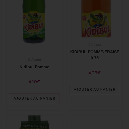
0 Alcool
KIDIBUL POMME-FRAISE
0.75
0 Alcool
Kidibul Pomme
4,29
€
4,10
€
AJOUTER AU PANIER
AJOUTER AU PANIER