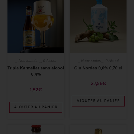
_ Nouveautés _
,
0 Alcool
_ Nouveautés _
,
0 Alcool
Triple Karmeliet sans alcool
Gin Nordes 0,0% 0,70 cl
0.4%
27,56
€
1,82
€
AJOUTER AU PANIER
AJOUTER AU PANIER