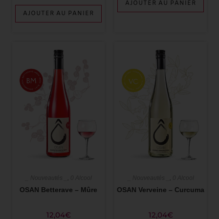
AJOUTER AU PANIER
AJOUTER AU PANIER
_ Nouveautés _
,
0 Alcool
_ Nouveautés _
,
0 Alcool
OSAN Betterave – Mûre
OSAN Verveine – Curcuma
12,04
€
12,04
€