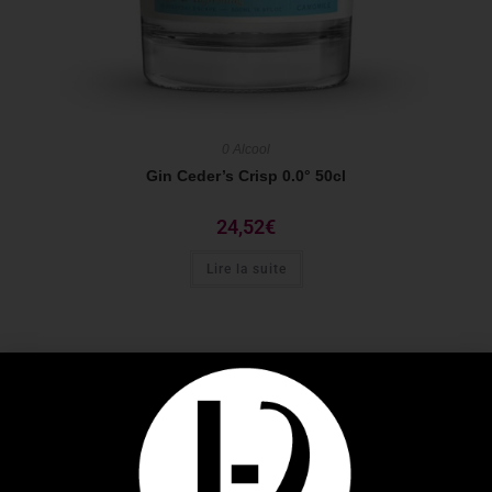
0 Alcool
Gin Ceder’s Crisp 0.0° 50cl
24,52
€
Lire la suite