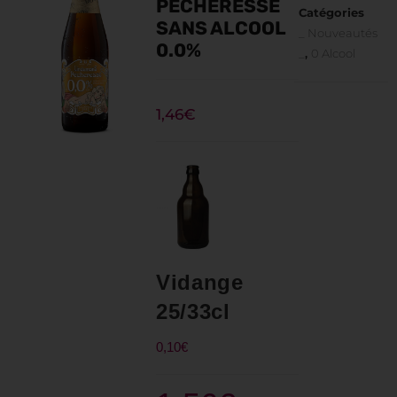
PÉCHERESSE
Catégories
SANS ALCOOL
_ Nouveautés
0.0%
_
,
0 Alcool
1,46
€
Vidange
25/33cl
0,10
€