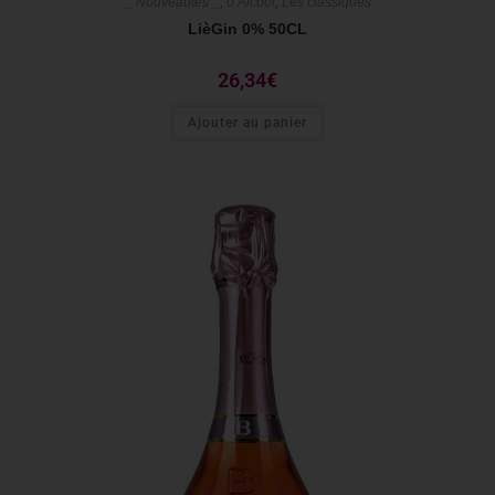
_ Nouveautés _
,
0 Alcool
,
Les classiques
LièGin 0% 50CL
26,34
€
Ajouter au panier