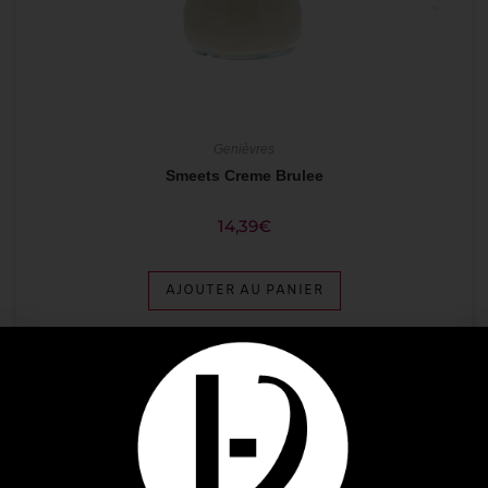
Genièvres
Smeets Creme Brulee
14,39
€
AJOUTER AU PANIER
ÉPUISÉ