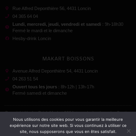
Rue Alfred Deponthière 56, 4431 Loncin
04 365 64 04
Lundi, mercredi, jeudi, vendredi et samedi
: 9h-18h30
Fermé le mardi et le dimanche
Hesby-drink Loncin
MAKART BOISSONS
Avenue Alfred Deponthière 54, 4431 Loncin
04 263 51 54
Ouvert tous les jours
: 8h-12h | 13h-17h
Fermé samedi et dimanche
Copyright Hesby-Drink Market 2024, tous droits réservés. Gestion
:
Nous utilisons des cookies pour vous garantir la meilleure
expérience sur notre site web. Si vous continuez à utiliser ce
site, nous supposerons que vous en êtes satisfait.
Mentions légales
–
Conditions générales de vente