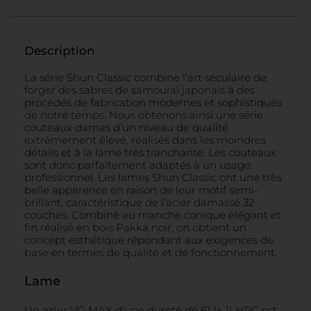
Description
La série Shun Classic combine l’art séculaire de
forger des sabres de samouraï japonais à des
procédés de fabrication modernes et sophistiqués
de notre temps. Nous obtenons ainsi une série
couteaux damas d’un niveau de qualité
extrêmement élevé, réalisés dans les moindres
détails et à la lame très tranchante. Les couteaux
sont donc parfaitement adaptés à un usage
professionnel. Les lames Shun Classic ont une très
belle apparence en raison de leur motif semi-
brillant, caractéristique de l’acier damassé 32
couches.
Combiné au manche conique élégant et
fin réalisé en bois Pakka noir, on obtient un
concept esthétique répondant aux exigences de
base en termes de qualité et de fonctionnement.
Lame
Un acier VG MAX d’une dureté de 61 (± 1) HRC est