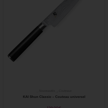
_ Nouveautés _
,
Couteaux
KAI Shun Classic – Couteau universel
129,00
€