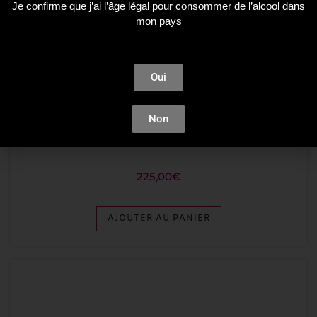
Je confirme que j’ai l’âge légal pour consommer de l’alcool dans
mon pays
Oui
Non
_ Nouveautés _
,
Couteaux
KAI Shun Premier Tim Mälzer – Santoku
225,00
€
AJOUTER AU PANIER