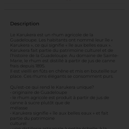
Description
Le Karukera est un rhum agricole de la
Guadeloupe. Les habitants ont nommé leur île «
Karukera », ce qui signifie « île aux belles eaux ».
Karukera fait partie du patrimoine culturel et de
l’histoire de la Guadeloupe. Au domaine de Sainte-
Marie, le rhum est distillé à partir de jus de canne
frais depuis 1895.
Il est vieilli en fûts en chêne et mis en bouteille sur
place. Ces rhums élégants se consomment purs.
Qu’est-ce qui rend le Karukera unique?
• originaire de Guadeloupe
• le rhum agricole est produit à partir de jus de
canne à sucre plutôt que de
mélasse
• Karukera signifie « île aux belles eaux » et fait
partie du patrimoine
culturel
• une distillerie artisanale à petite échelle, à la