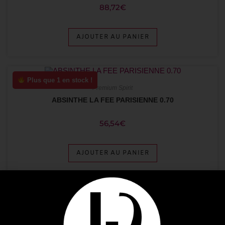
88,72
€
AJOUTER AU PANIER
Plus que 1 en stock !
Premium Spirit
ABSINTHE LA FEE PARISIENNE 0.70
56,54
€
AJOUTER AU PANIER
ÉPUISÉ