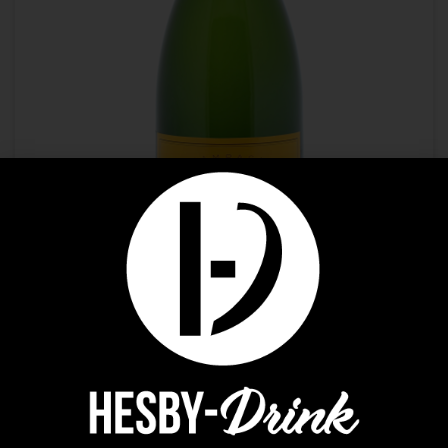
Champagnes
VEUVE CLICQUOT BRUT 1.5L
114,65
€
AJOUTER AU PANIER