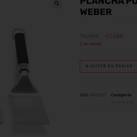
PLANCHA PO
WEBER
74,98
€
67,48
€
1 en stock
AJOUTER AU PANIER
UGS
W00267
Catégorie
accessoires