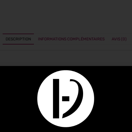
DESCRIPTION
INFORMATIONS COMPLÉMENTAIRES
AVIS (0)
grillades nomades. Le kit d’ustensiles portable pour planch
éale pour votre prochain pique-nique ou déjeuner nomade. Ens
toyage facile.
faciles à transporter
nt au lave-vaisselle
c à dos pour ustensiles (vendu séparément)