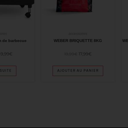
oires
accessoires
 de barbecue
WEBER BRIQUETTE 8KG
WE
89,99
€
17,99
€
19,99
€
 SUITE
AJOUTER AU PANIER