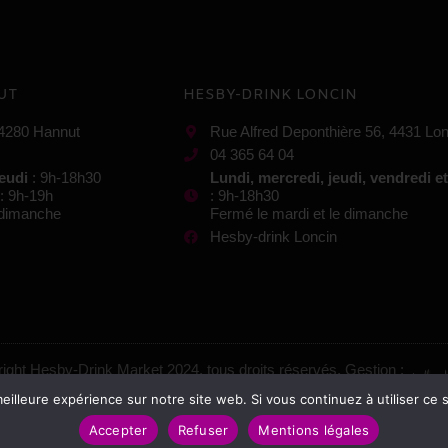
UT
HESBY-DRINK LONCIN
 4280 Hannut
Rue Alfred Deponthière 56, 4431 Lon
04 365 64 04
jeudi
: 9h-18h30
Lundi, mercredi, jeudi, vendredi e
: 9h-19h
: 9h-18h30
e dimanche
Fermé le mardi et le dimanche
Hesby-drink Loncin
ight Hesby-Drink Market 2024, tous droits réservés. Gestion :
eilleure expérience sur notre site web. Si vous continuez à utiliser ce
Mentions légales
–
Conditions générales de vente
Accepter
Refuser
Mentions légales