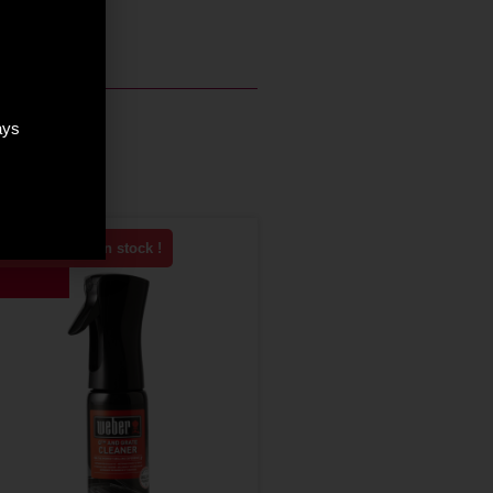
ays
Plus que 1 en stock !
-10%