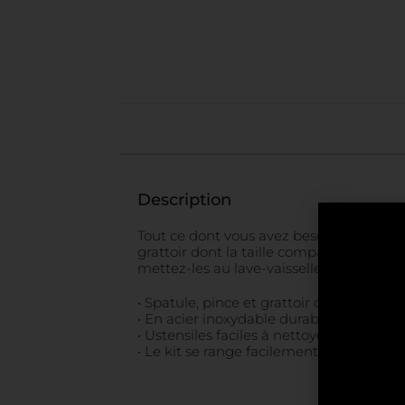
Description
Tout ce dont vous avez besoin pour vos 
grattoir dont la taille compacte est id
mettez-les au lave-vaisselle pour un net
• Spatule, pince et grattoir compacts et 
• En acier inoxydable durable
• Ustensiles faciles à nettoyer, qui passe
• Le kit se range facilement dans le sa