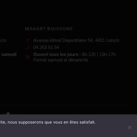
MAKART BOISSONS
cin
Avenue Alfred Deponthière 54, 4431 Loncin
04 263 51 54
t samedi
Ouvert tous les jours
: 8h-12h | 13h-17h
Fermé samedi et dimanche
 site, nous supposerons que vous en êtes satisfait.