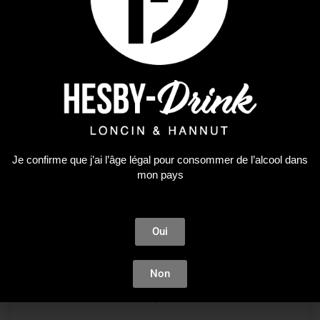
Premium Spirit
12DAYS WHISKIES CHRISTMAS 12X3CL
58,08
€
Je confirme que j’ai l’âge légal pour consommer de l’alcool dans
mon pays
LIRE LA SUITE
Oui
Plus que 4 en stock !
Premium Spirit
ANCNOC 12Y HIGHLAND SINGLE MAL
Non
49,92
€