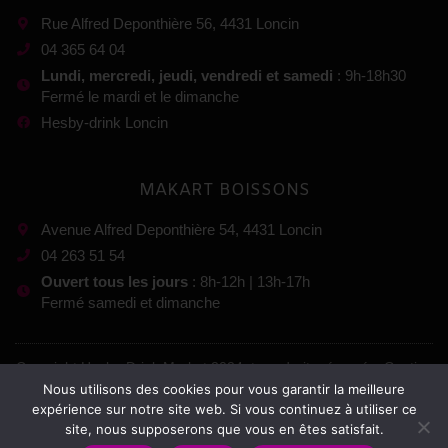
Rue Alfred Deponthière 56, 4431 Loncin
04 365 64 04
Lundi, mercredi, jeudi, vendredi et samedi
: 9h-18h30
Fermé le mardi et le dimanche
Hesby-drink Loncin
MAKART BOISSONS
Avenue Alfred Deponthière 54, 4431 Loncin
04 263 51 54
Ouvert tous les jours
: 8h-12h | 13h-17h
Fermé samedi et dimanche
Copyright Hesby-Drink Market 2024, tous droits réservés. Gestion
:
Nous utilisons des cookies pour vous garantir la meilleure
expérience sur notre site web. Si vous continuez à utiliser ce
site, nous supposerons que vous en êtes satisfait.
Mentions légales
–
Conditions générales de vente