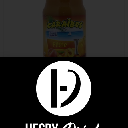
Jus pour Cocktails
,
Soft
CARAIBOS PECHE 1L
4,07
€
LIRE LA SUITE