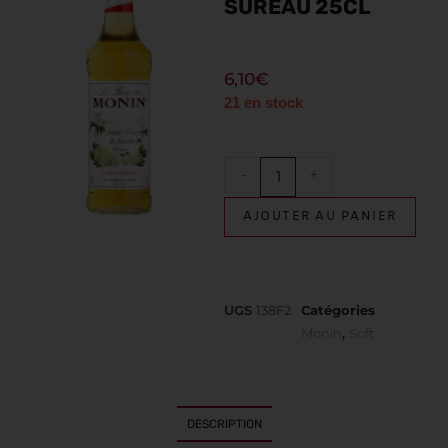
SUREAU 25CL
6,10
€
21 en stock
-
+
AJOUTER AU PANIER
UGS
138F2
Catégories
Monin
,
Soft
DESCRIPTION