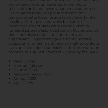
profondeurs les plus noires qui ont englouti
l’obscurité de la mer avec sa lueur enchanteresse.
Les courants propulsés par la tempête ont
transporté cette lueur jusqu’à la distillerie Talisker,
où elle a illuminé « la nouvelle boisson ». L’éclat
brillait également dans cette boisson, dont la
fumée classique s’estompait par un flot radieux de
douceur épicée et brillante rarement vue
auparavant. Un personnage élémentaire mais
classique: la fumée maritime d’un malt se confond
avec un flot de douceur épicée et brillante dans un
monstre salé qui est vraiment « Made by the Sea »
Pays: Écosse
Marque: Talisker
Volume: 70 cl
Teneur en alcool: 55%
Année : 2022
Âge : 11 ans