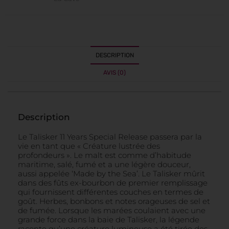
DESCRIPTION
AVIS (0)
Description
Le Talisker 11 Years Special Release passera par la
vie en tant que « Créature lustrée des
profondeurs ». Le malt est comme d’habitude
maritime, salé, fumé et a une légère douceur,
aussi appelée ‘Made by the Sea’. Le Talisker mûrit
dans des fûts ex-bourbon de premier remplissage
qui fournissent différentes couches en termes de
goût. Herbes, bonbons et notes orageuses de sel et
de fumée. Lorsque les marées coulaient avec une
grande force dans la baie de Talisker, la légende
raconte qu’une créature lumineuse a été tirée des