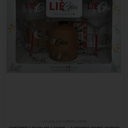
La Cave
,
Les Coffrets
,
LièGin