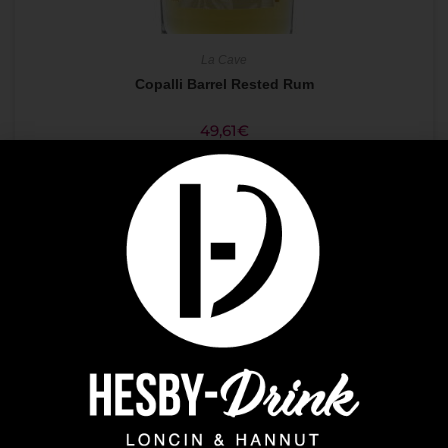
La Cave
Copalli Barrel Rested Rum
49,61
€
LIRE LA SUITE
ÉPUISÉ