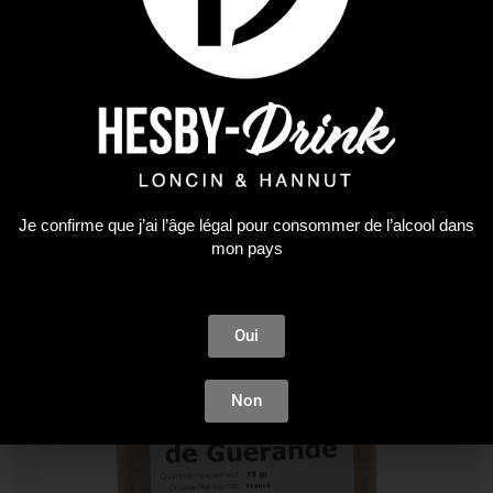
Le Comptoir Africain
Poivre Noir de Lampong
6,01
€
Je confirme que j’ai l’âge légal pour consommer de l’alcool dans
mon pays
AJOUTER AU PANIER
Oui
Plus que 4 en stock !
Non