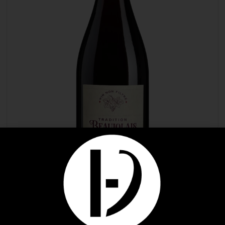
_ Nouveautés _
,
Vins
Beaujolais Nouveau Tradition Jean Loron