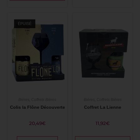
ÉPUISÉ
Bières
,
Coffrets Bières
Bières
,
Coffrets Bières
Colis la Flône Découverte
Coffret La Lienne
20,49
€
11,92
€