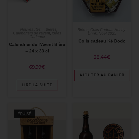
_ Nouveautés _
,
Bières
,
Bières
,
Colis Cadeau Hesby-
Calendriers de l'avent
,
Idées
Drink
,
Noël 2025
Cadeaux
Colis cadeau Ké Dodo
Calendrier de l’Avent Bière
– 24 x 33 cl
38,44
€
69,99
€
AJOUTER AU PANIER
LIRE LA SUITE
ÉPUISÉ