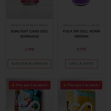
Belgian Craft Beers
,
Bières
Belgian Craft Beers
,
Bières
FOLK IPA 33CL NORM
SUNLIGHT CANS 33CL
BREWIN
BORINAGE
3,17
€
2,19
€
LIRE LA SUITE
AJOUTER AU PANIER
Plus que 3 en stock !
Plus que 1 en stock !