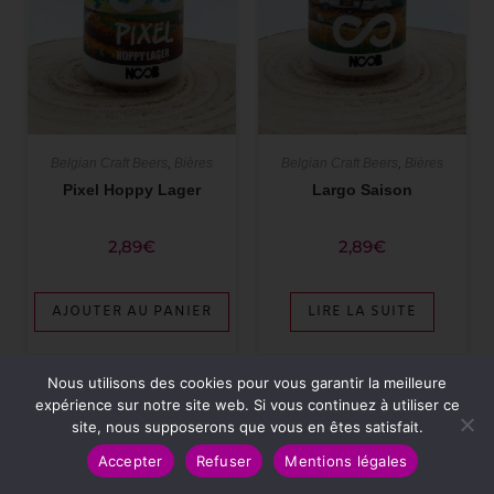
Belgian Craft Beers
,
Bières
Belgian Craft Beers
,
Bières
Pixel Hoppy Lager
Largo Saison
2,89
€
2,89
€
AJOUTER AU PANIER
LIRE LA SUITE
Nous utilisons des cookies pour vous garantir la meilleure
expérience sur notre site web. Si vous continuez à utiliser ce
ÉPUISÉ
ÉPUISÉ
site, nous supposerons que vous en êtes satisfait.
Accepter
Refuser
Mentions légales