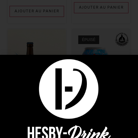
AJOUTER AU PANIER
AJOUTER AU PANIER
ÉPUISÉ
Bières
Belgian Craft Beers
,
Bières
Bière Renaud Rutten L’ours
SURREALISTE PALE ALE
Bleu
33CL