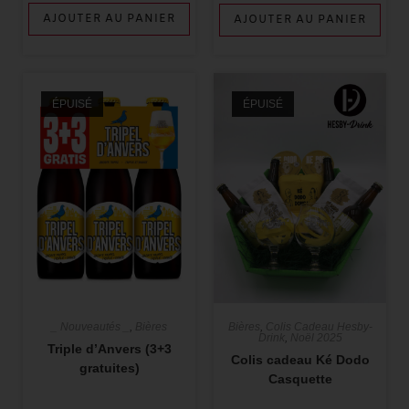
AJOUTER AU PANIER
AJOUTER AU PANIER
ÉPUISÉ
ÉPUISÉ
_ Nouveautés _
,
Bières
Bières
,
Colis Cadeau Hesby-
Drink
,
Noël 2025
Triple d’Anvers (3+3
Colis cadeau Ké Dodo
gratuites)
Casquette