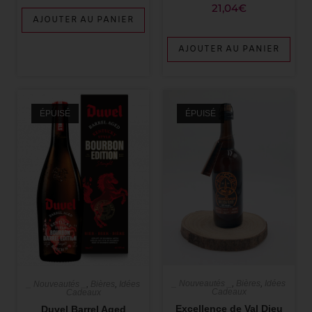
21,04
€
AJOUTER AU PANIER
AJOUTER AU PANIER
ÉPUISÉ
ÉPUISÉ
_ Nouveautés _
,
Bières
,
Idées
_ Nouveautés _
,
Bières
,
Idées
Cadeaux
Cadeaux
Excellence de Val Dieu
Duvel Barrel Aged