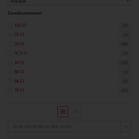
Marque
Condionnement
132 Cl
(1)
25 Cl
(1)
33 Cl
(48)
37,5 Cl
(7)
44 Cl
(12)
50 Cl
(1)
66 Cl
(3)
75 Cl
(23)
Tri du plus récent au plus ancien