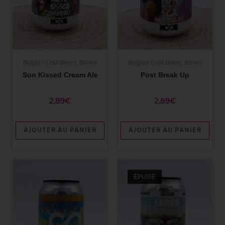
Belgian Craft Beers
,
Bières
Belgian Craft Beers
,
Bières
Sun Kissed Cream Ale
Post Break Up
2,89
€
2,89
€
AJOUTER AU PANIER
AJOUTER AU PANIER
ÉPUISÉ