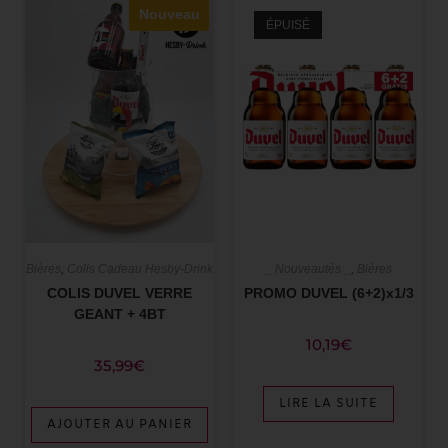
Nouveau
ÉPUISÉ
Bières
,
Colis Cadeau Hesby-Drink
_ Nouveautés _
,
Bières
COLIS DUVEL VERRE
PROMO DUVEL (6+2)x1/3
GEANT + 4BT
10,19
€
35,99
€
LIRE LA SUITE
AJOUTER AU PANIER