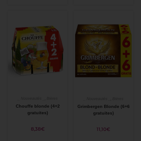
_ Nouveautés _
,
Bières
_ Nouveautés _
,
Bières
Chouffe blonde (4+2
Grimbergen Blonde (6+6
gratuites)
gratuites)
8,38
€
11,10
€