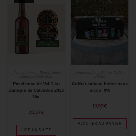
_ Nouveautés _
,
Bières
,
Idées
_ Nouveautés _
,
Bières
,
Coffrets
Cadeaux
,
Noël 2025
Bières
Excellence de Val Dieu
Coffret cadeau bières sans
Barrique de Calvados 2025
alcool 0%
75cl
19,99
€
20,57
€
AJOUTER AU PANIER
LIRE LA SUITE