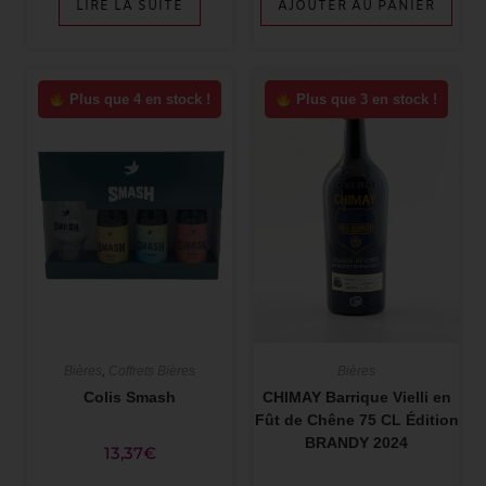
LIRE LA SUITE
AJOUTER AU PANIER
Plus que 4 en stock !
Plus que 3 en stock !
Bières
,
Coffrets Bières
Bières
Colis Smash
CHIMAY Barrique Vielli en
Fût de Chêne 75 CL Édition
BRANDY 2024
13,37
€