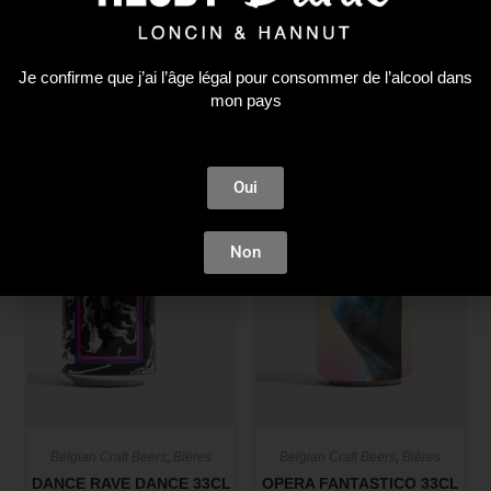
3,19
€
2,86
€
Je confirme que j’ai l’âge légal pour consommer de l’alcool dans
AJOUTER AU PANIER
LIRE LA SUITE
mon pays
Plus que 3 en stock !
Plus que 4 en stock !
Oui
Non
Belgian Craft Beers
,
Bières
Belgian Craft Beers
,
Bières
OPERA FANTASTICO 33CL
DANCE RAVE DANCE 33CL