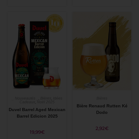
_ Nouveautés _
,
Bières
,
Idées
Bières
Cadeaux
,
Noël 2025
Bière Renaud Rutten Ké
Duvel Barrel Aged Mexican
Dodo
Barrel Edicion 2025
2,92
€
19,99
€