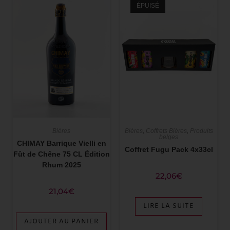
ÉPUISÉ
Bières
Bières
,
Coffrets Bières
,
Produits
belges
CHIMAY Barrique Vielli en
Coffret Fugu Pack 4x33cl
Fût de Chêne 75 CL Édition
Rhum 2025
22,06
€
21,04
€
LIRE LA SUITE
AJOUTER AU PANIER