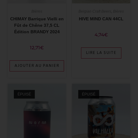
Bières
Belgian Craft Beers
,
Bières
CHIMAY Barrique Vielli en
HIVE MIND CAN 44CL
Fût de Chêne 37,5 CL
Édition BRANDY 2024
4,74
€
12,71
€
LIRE LA SUITE
AJOUTER AU PANIER
ÉPUISÉ
ÉPUISÉ