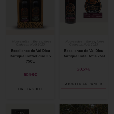
_ Nouveautés _
,
Bières
,
Idées
_ Nouveautés _
,
Bières
,
Idées
Cadeaux
,
Noël 2025
Cadeaux
,
Noël 2025
Excellence de Val Dieu
Excellence de Val Dieu
Barrique Coffret duo 2 x
Barrique Cote Rotie 75cl
75CL
20,57
€
60,98
€
AJOUTER AU PANIER
LIRE LA SUITE
ÉPUISÉ